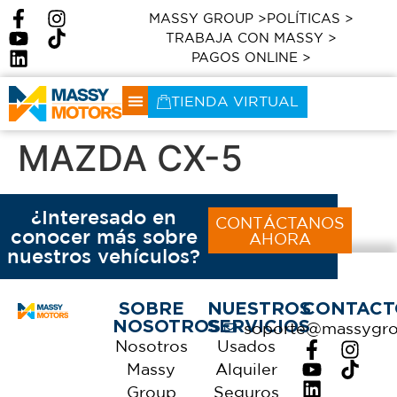
MASSY GROUP >
POLÍTICAS >
TRABAJA CON MASSY >
PAGOS ONLINE >
TIENDA VIRTUAL
MAZDA CX-5
¿Interesado en
CONTÁCTANOS
conocer más sobre
AHORA
nuestros vehículos?
SOBRE
NUESTROS
CONTACT
NOSOTROS
SERVICIOS
soporte@massygr
Nosotros
Usados
Massy
Alquiler
Group
Seguros