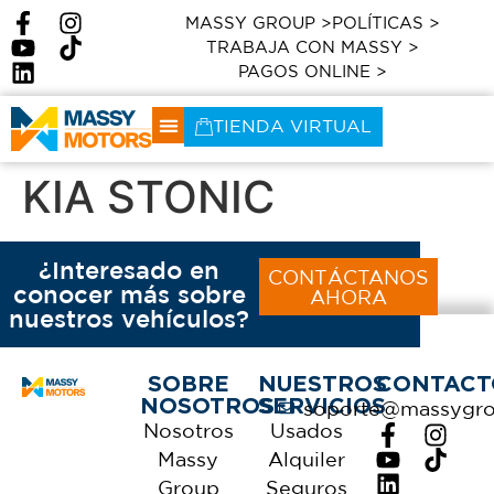
MASSY GROUP >
POLÍTICAS >
TRABAJA CON MASSY >
PAGOS ONLINE >
TIENDA VIRTUAL
KIA STONIC
¿Interesado en
CONTÁCTANOS
conocer más sobre
AHORA
nuestros vehículos?
SOBRE
NUESTROS
CONTACT
NOSOTROS
SERVICIOS
soporte@massygr
Nosotros
Usados
Massy
Alquiler
Group
Seguros