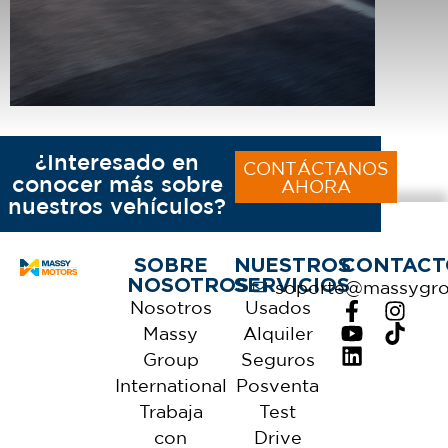
¿Interesado en
CONTÁCTANOS
conocer más sobre
AHORA
nuestros vehículos?
SOBRE
NUESTROS
CONTACT
NOSOTROS
SERVICIOS
soporte@massygr
Nosotros
Usados
Massy
Alquiler
Group
Seguros
International
Posventa
Trabaja
Test
con
Drive