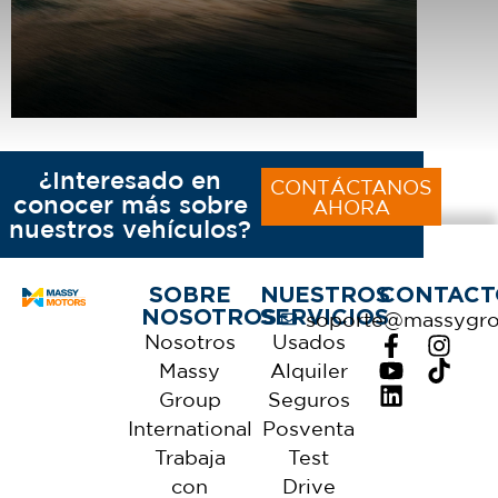
¿Interesado en
CONTÁCTANOS
conocer más sobre
AHORA
nuestros vehículos?
SOBRE
NUESTROS
CONTACT
NOSOTROS
SERVICIOS
soporte@massygr
Nosotros
Usados
Massy
Alquiler
Group
Seguros
International
Posventa
Trabaja
Test
con
Drive