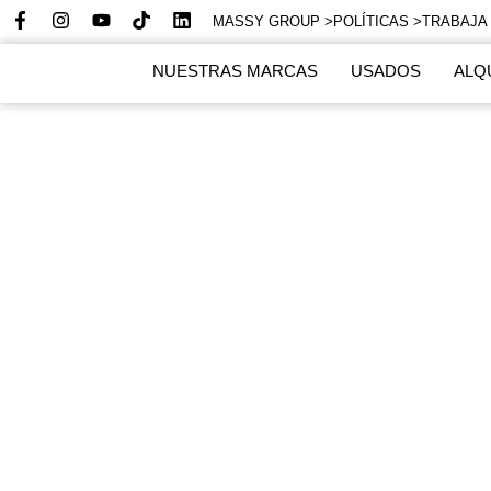
MASSY GROUP >
POLÍTICAS >
TRABAJA
NUESTRAS MARCAS
USADOS
ALQ
Des
Mass
Te ofrecemos vehículos y ser
de compra c