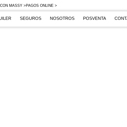
 CON MASSY >
PAGOS ONLINE >
UILER
SEGUROS
NOSOTROS
POSVENTA
CONT
cubre la Experiencia
y Motors Cali
vicio personalizado, asegurando
onfiable y sin preocupaciones.