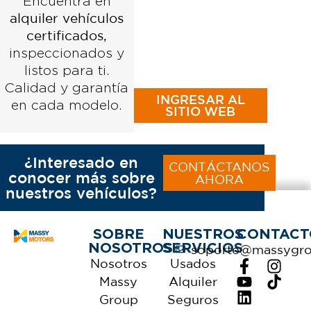
Encuentra en
alquiler vehículos
certificados,
inspeccionados y
listos para ti.
Calidad y garantía
INGRESAR AL
en cada modelo.
SITIO WEB
¿Interesado en
CONTÁCTANOS
conocer más sobre
AHORA
nuestros vehículos?
SOBRE
NUESTROS
CONTACT
NOSOTROS
SERVICIOS
soporte@massygr
Nosotros
Usados
Massy
Alquiler
Group
Seguros