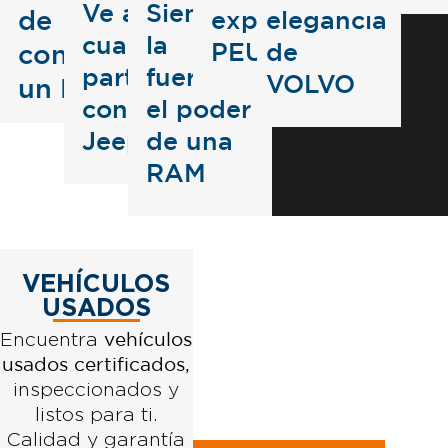
INGRESAR
INGRESAR
Ve a
Siente
de
experiencia
elegancia
AL SITIO
AL SITIO
WEB
WEB
cualquier
la
PEUGEOT
de
conducir
parte
fuerza y
VOLVO
un FIAT
con
el poder
Jeep
de una
RAM
VEHÍCULOS
USADOS
vehículos
Encuentra
usados certificados,
inspeccionados y
listos para ti.
Calidad y garantía