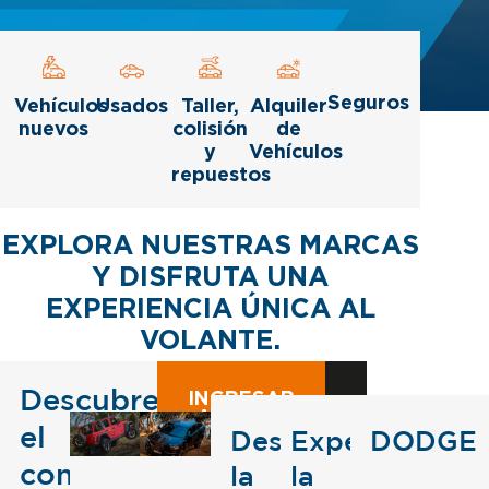
Seguros
Vehículos
Usados
Taller,
Alquiler
nuevos
colisión
de
y
Vehículos
repuestos
EXPLORA NUESTRAS MARCAS
Y DISFRUTA UNA
EXPERIENCIA ÚNICA AL
VOLANTE.
Descubre
INGRESAR
AL SITIO
INGRES
I
el
WEB
Descubre
Experimenta
DODGE
AL SITI
A
WEB
comfort
la
la